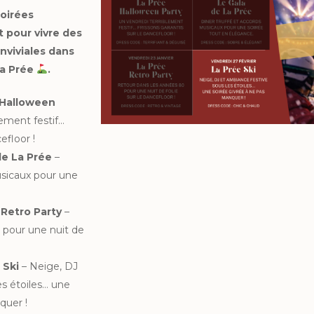
oirées
 pour vivre des
nviviales dans
La Prée
.
e Halloween
lement festif…
efloor !
 de La Prée
–
usicaux pour une
 Retro Party
–
 pour une nuit de
 Ski
– Neige, DJ
es étoiles… une
quer !