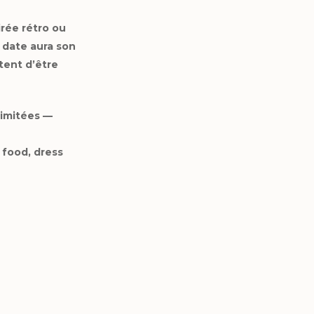
irée rétro ou
date aura son
tent d’être
limitées —
 food, dress