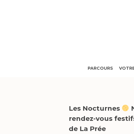
Skip
to
main
content
PARCOURS
VOTRE
Les Nocturnes
N
rendez-vous festif
de La Prée