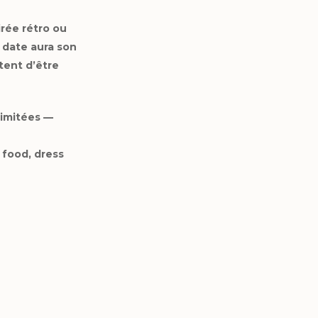
irée rétro ou
date aura son
tent d’être
limitées —
 food, dress