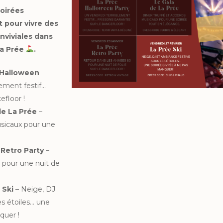
oirées
 pour vivre des
nviviales dans
La Prée
.
e Halloween
lement festif…
efloor !
 de La Prée
–
usicaux pour une
 Retro Party
–
 pour une nuit de
 Ski
– Neige, DJ
es étoiles… une
quer !