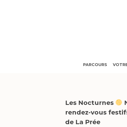
Skip
to
main
content
PARCOURS
VOTRE
Les Nocturnes
N
rendez-vous festif
de La Prée