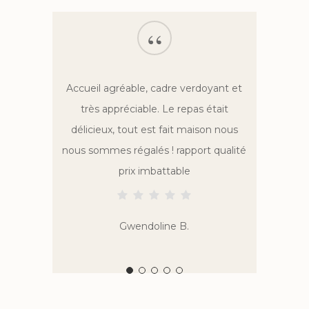
“
Aux portes de La Rochelle, ce
restaurant avec vue imprenable sur le
golf est une très bonne adresse. Une
cuisine brasserie qui propose une
carte simple mais suffisente. De bons
burgers, une entrecôte de bonne
qualité, une tarte tatin délicieuse, voilà
les mets que nous avons apprécié. Le
service est agréable et les tables sont
bien espacées. Je recommande.