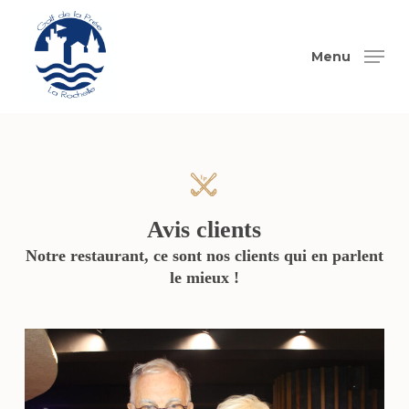
Skip
to
Menu
main
content
Avis
clients
Notre
restaurant,
ce
sont
nos
clients
qui
en
parlent
le
mieux
!